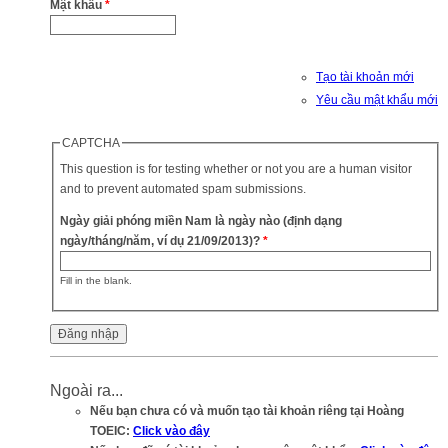
Mật khẩu
*
Tạo tài khoản mới
Yêu cầu mật khẩu mới
CAPTCHA
This question is for testing whether or not you are a human visitor
and to prevent automated spam submissions.
Ngày giải phóng miền Nam là ngày nào (định dạng
ngày/tháng/năm, ví dụ 21/09/2013)?
*
Fill in the blank.
Ngoài ra...
Nếu bạn chưa có và muốn tạo tài khoản riêng tại Hoàng
TOEIC:
Click vào đây