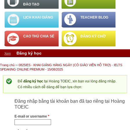
ĐÀO TẠO
LỊCH KHAI GIẢNG
TEACHER BLOG
CAO THỦ CHIA SẺ
ĐĂNG KÝ CHỜ
Tab chính
Đăng ký học
(tab hoạt động)
Xem
Bạn đang ở đây
Trang chủ
››
0825IES - KHAI GIẢNG HÀNG NGÀY (CÓ GIÁO VIÊN HỖ TRỢ) - IELTS
SPEAKING ONLINE PREMIUM - 15/08/2025
Để
đăng ký học
tại Hoàng TOEIC, xin bạn vui lòng đăng nhập.
Có nhiều cách dễ dàng để bạn lựa chọn:
Đăng nhập bằng tài khoản bạn đã tạo riêng tại Hoàng
TOEIC
E-mail or username
*