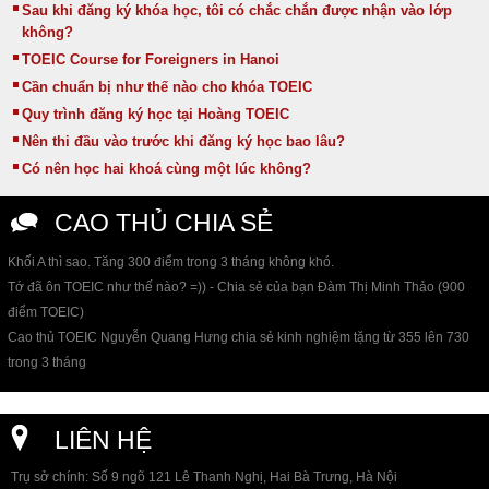
Sau khi đăng ký khóa học, tôi có chắc chắn được nhận vào lớp
không?
TOEIC Course for Foreigners in Hanoi
Cần chuẩn bị như thế nào cho khóa TOEIC
Quy trình đăng ký học tại Hoàng TOEIC
Nên thi đầu vào trước khi đăng ký học bao lâu?
Có nên học hai khoá cùng một lúc không?
CAO THỦ CHIA SẺ
Khối A thì sao. Tăng 300 điểm trong 3 tháng không khó.
Tớ đã ôn TOEIC như thế nào? =)) - Chia sẻ của bạn Đàm Thị Minh Thảo (900
điểm TOEIC)
Cao thủ TOEIC Nguyễn Quang Hưng chia sẻ kinh nghiệm tặng từ 355 lên 730
trong 3 tháng
LIÊN HỆ
Trụ sở chính: Số 9 ngõ 121 Lê Thanh Nghị, Hai Bà Trưng, Hà Nội