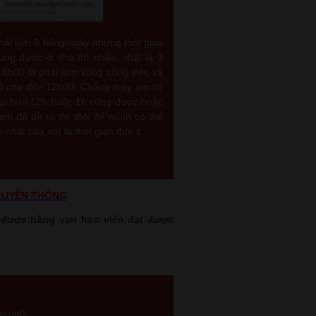
hải làm 8 tiếng/ngày nhưng thời gian
ụng được ở nhà thì nhiều nhất là 3
 8h00 là phải làm xong công việc và
h00 cho đến 12h00. Chẳng may em có
ù lại hơn 12h hoặc 1h cũng được hoặc
m đã đề ra thì thôi để mình có thể
 nhất của em là thời gian thôi ạ.
RUYỀN THỐNG
.
 được hàng vạn học viên đạt được
ôn ngữ.