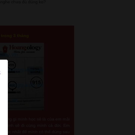
an nghe chưa đủ đúng ko?
 trong 3 tháng
những gì mình học sẽ là của em mãi
ủa mình sẽ đi cùng mình cả đời. Em
n thức nhất để mình có thể dùng sau