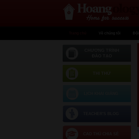
Nhảy đến nội dung
Trang chủ
Về chúng tôi
Đội
CHƯƠNG TRÌNH
ĐÀO TẠO
THI THỬ
LỊCH KHAI GIẢNG
TEACHER'S BLOG
CAO THỦ CHIA SẺ