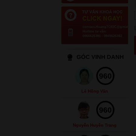
contact.HoangTOEIC@gmail.co
Hotline tư vấn:
0966625381 - 0949626392
GÓC VINH DANH
960
Lê Hồng Vân
960
Nguyễn Huyền Trang