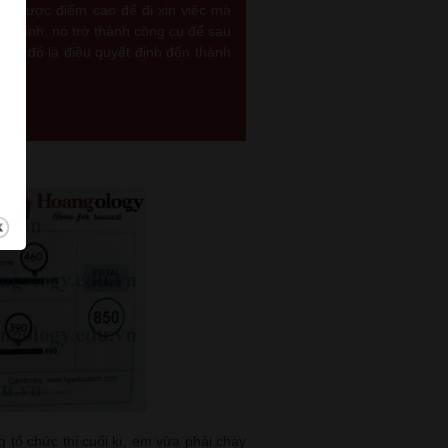
 để được điểm cao để đi xin việc mà
a mình, nó trở thành công cụ để sau
 Và đó là điều quyết định đến thành
 tổ chức thi cuối kì, em vừa phải chạy