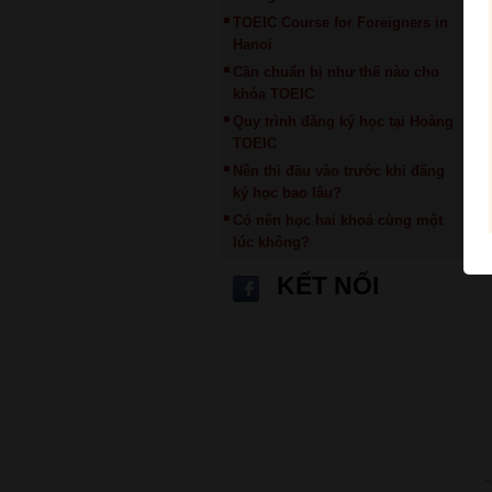
TOEIC Course for Foreigners in
Hanoi
Cần chuẩn bị như thế nào cho
khóa TOEIC
Quy trình đăng ký học tại Hoàng
TOEIC
Nên thi đầu vào trước khi đăng
ký học bao lâu?
Có nên học hai khoá cùng một
lúc không?
KẾT NỐI