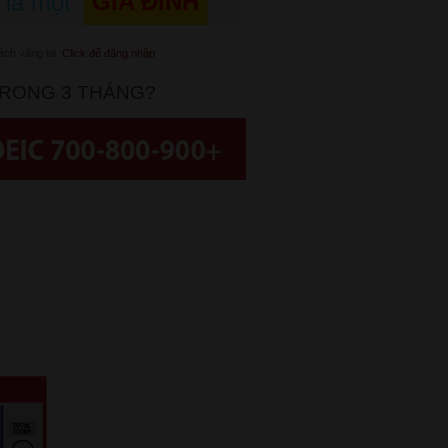
GIA ĐÌNH
 là một
ách vãng lai.
Click để đăng nhập
TRONG 3 THÁNG?