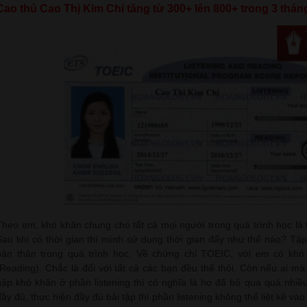
Cao thủ Cao Thị Kim Chi tăng từ 300+ lên 800+ trong 3 thán
Theo em, khó khăn chung cho tất cả mọi người trong quá trình học là 
Sau khi có thời gian thì mình sử dụng thời gian đấy như thế nào? Tập
bản thân trong quá trình học. Về chứng chỉ TOEIC, với em có khó
(Reading). Chắc là đối với tất cả các bạn đều thế thôi. Còn nếu ai m
gặp khó khăn ở phần listening thì có nghĩa là họ đã bỏ qua quá nhiều
đầy đủ, thực hiện đầy đủ bài tập thì phần listening không thể liệt kê v