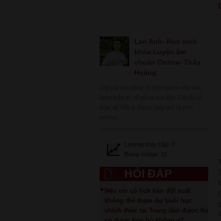
Lan Anh- Học sinh
khóa Luyện âm
chuẩn Online- Thầy
Hoàng
Chị gái em cũng là một người như em,
luôn kiên trì cố gắng học tập. Chị ấy là
thạc sỹ Tiếng Trung, bây giờ là phó
phòng...
Lượng truy cập: 0
Đang online: 11
HỎI ĐÁP
Nếu em có lịch bận đột xuất
không thể tham dự buổi học
chính thức tại Trung tâm được thì
có được học bù không ạ?