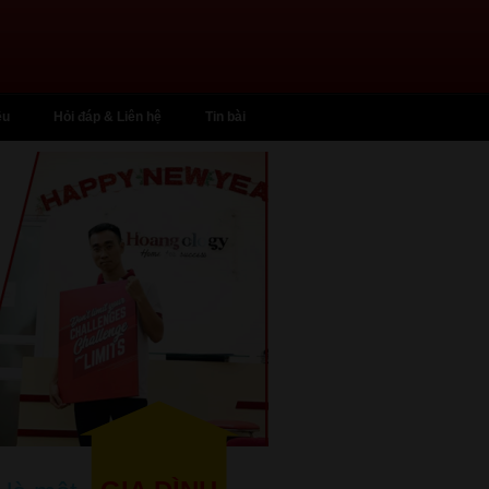
ệu
Hỏi đáp & Liên hệ
Tin bài