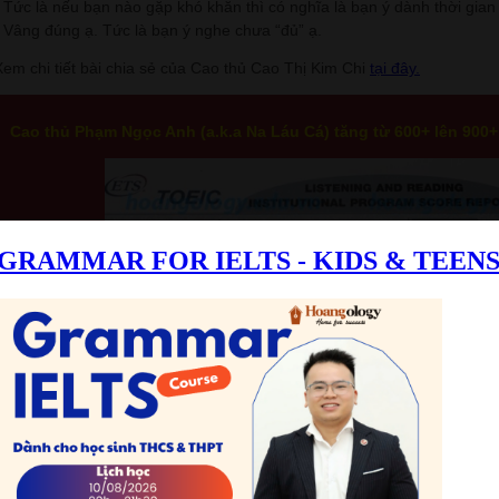
- Tức là nếu bạn nào gặp khó khăn thì có nghĩa là bạn ý dành thời gi
- Vâng đúng ạ. Tức là bạn ý nghe chưa “đủ” ạ.
Xem chi tiết bài chia sẻ của Cao thủ Cao Thị Kim Chi
tại đây.
Cao thủ Phạm Ngọc Anh (a.k.a Na Láu Cá) tăng từ 600+ lên 900+
Em nghĩ rằng sự thành công này la do tâm huyết của em. Em muốn 
mãi sau này, bằng thì sau hai năm thì hết hạn, nhưng kiến thức c
trong khóa học, em cố gắng làm cách nào để tiếp thu được nhiều kiế