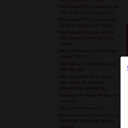
Tại HoangTOEIC.com kết quả thi
thử có hiệu lực trong bao lâu?
Tại HoangTOEIC.com sinh viên
có được giảm học phí không?
Tại HoangTOEIC.com có được
bảo lưu hay chuyển khóa học
không?
Nên học khóa học nào trước tại
Hoàng TOEIC?
Nếu không đủ điểm đầu vào thì
phải làm sao?
Nếu đã có điểm thi tại IIG Việt
Nam thì có cần thi lại tại
HoangTOEIC.com không?
Tại sao mình không thể đăng ký
lớp học?
Quy định về nộp học phí
Sau khi đăng ký khóa học, tôi có
chắc chắn được nhận vào lớp
không?