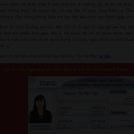
đoạn nước rút phần Part 3 vừa phải học ở trường, lúc ôn thi cứ phải p
gian không được tốt mà kì này em học tận 10 môn cộng thêm cả Tiế
chóng ý. Bạn cùng phòng thấy em học thế kiểu như học thành giáo sư 
“Buổi tối bình thường em học đến 11h rồi đi ngủ thì bây giờ em học đến 
đi chơi tốn nhiều thời gian lắm ạ. Và trước đó em có được được một b
như là một môn học chính quan trọng và hàng ngày dành ra một khoản
dặn ạ.”
Xem chi tiết bài chia sẻ của Cao thủ Leo Thị Hà Nhã
tại đây.
Cao thủ Mai Nga tăng trên 300 điểm từ 515 lên 825 trong 3 tháng