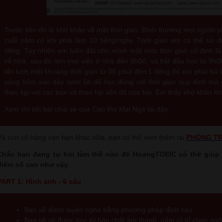
Trước tiên đó là khó khăn về mặt thời gian. Bình thường mọi người p
cuối năm có khi phải làm 10 tiếng/ngày. Thời gian em có thể sử d
tiếng. Tuy nhiên em luôn đặt cho mình một mức thời gian cố định là
về nhà, sau đó làm mọi việc ở nhà đến 9h00, và bắt đầu học từ 9
lấn lướt một khoảng thời gian từ 30 phút đến 1 tiếng thì em phải b
sáng hôm sau dậy sớm 5h để học đúng với thời gian quy định mà e
theo kịp với các bạn và theo kịp tiến độ của bài. Em thấy khó khăn lớn
Xem chi tiết bài chia sẻ của Cao thủ Mai Nga tại đây.
Và còn có hàng vạn bạn khác nữa, bạn có thể xem thêm tại
PHÒNG T
Chắc bạn đang tự hỏi làm thế nào để HoangTOEIC có thể giúp
điểm số cao như vậy.
PART 1: Hình ảnh - 6 câu
Bạn sẽ được luyện nghe bằng phương pháp đỉnh cao.
Bạn sẽ sẽ được học từ bản chất âm thanh, nắm rõ tổ chức ng