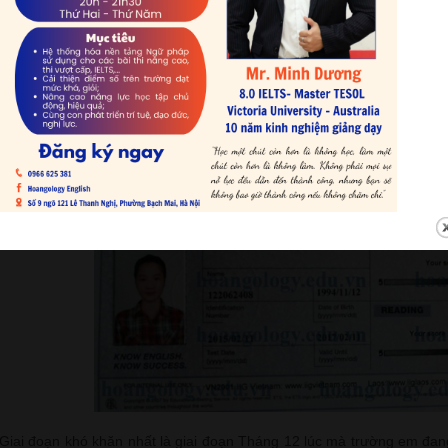
này chứ không phải mình thi xong rồi vứt đấy. Mình học không chỉ
mình học vì thực sự mình muốn học, muốn Tiếng Anh là thế mạnh củ
này mình phát triển. Em học bằng với suy nghĩ đấy, bằng tâm huyết.
công của mình.
Xem chi tiết bài chia sẻ của Cao thủ Na Láu Cá
tại đây.
Cao thủ Leo Thị Hà Nhã tăng trên 300 từ 540 lên 850 trong 3 tháng
“Giai đoạn khó khăn nhất là giai đoạn Tháng 12 lúc mà trường em đang