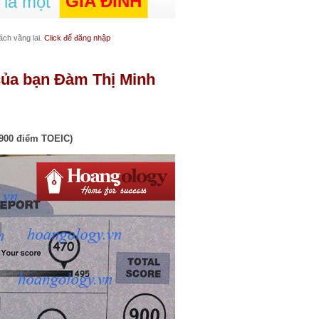
GIA ĐÌNH
 là một
ách vãng lai.
Click để đăng nhập
 của bạn Đàm Thị Minh
(900 điểm TOEIC)