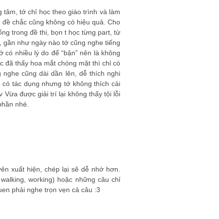
 tâm, tớ chỉ học theo giáo trình và làm
àm đề chắc cũng không có hiệu quả. Cho
ng trong đề thi, bọn t học từng part, từ
y, gần như ngày nào tớ cũng nghe tiếng
 có nhiều lý do để “bận” nên là không
c đã thấy hoa mắt chóng mặt thì chỉ có
g nghe cũng dài dần lên, dễ thích nghi
g có tác dụng nhưng tớ không thích cái
a được giải trí lại không thấy tội lỗi
 phần nhé.
yên xuất hiện, chép lại sẽ dễ nhớ hơn.
walking, working) hoặc những câu chỉ
uen phải nghe trọn vẹn cả câu :3