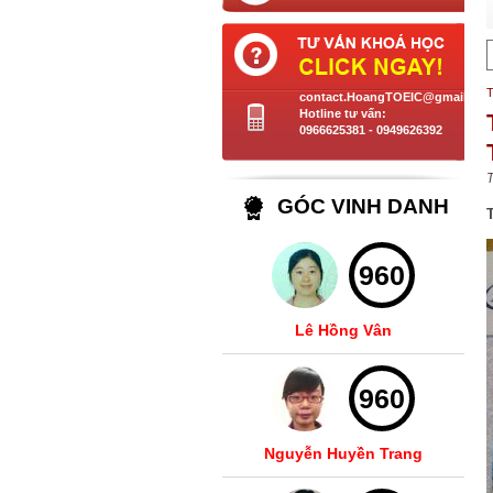
T
contact.HoangTOEIC@gmail.co
Hotline tư vấn:
0966625381 - 0949626392
T
GÓC VINH DANH
960
Lê Hồng Vân
960
Nguyễn Huyền Trang