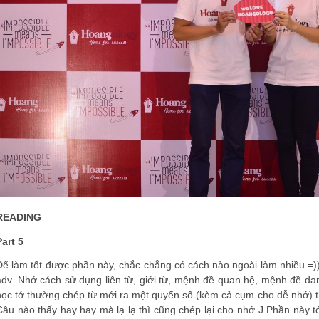
READING
Part 5
Để làm tốt được phần này, chắc chẳng có cách nào ngoài làm nhiều =)) 
adv. Nhớ cách sử dụng liên từ, giới từ, mệnh đề quan hệ, mệnh đề dan
học tớ thường chép từ mới ra một quyển sổ (kèm cả cụm cho dễ nhớ) th
Câu nào thấy hay hay mà lạ lạ thì cũng chép lại cho nhớ J Phần này t