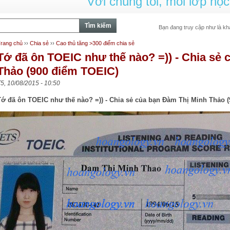
Với chúng tôi, mỗi lớp học
Bạn đang truy cập như là kh
Bạn đang ở đây
rang chủ
››
Chia sẻ
››
Cao thủ tăng >300 điểm chia sẻ
m
Tớ đã ôn TOEIC như thế nào? =)) - Chia sẻ
Thảo (900 điểm TOEIC)
5, 10/08/2015 - 10:50
Tớ đã ôn TOEIC như thế nào? =)) -
Chia sẻ của bạn Đàm Thị Minh Thảo 