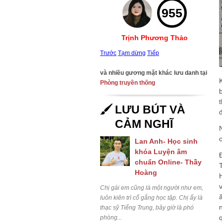
955
Trịnh Phương Thảo
Trước
Tạm dừng
Tiếp
và nhiều gương mặt khác lưu danh tại
Phòng truyền thống
LƯU BÚT VÀ
CẢM NGHĨ
Lan Anh- Học sinh
khóa Luyện âm
chuẩn Online- Thầy
Hoàng
Chị gái em cũng là một người như em,
luôn kiên trì cố gắng học tập. Chị ấy là
thạc sỹ Tiếng Trung, bây giờ là phó
phòng...