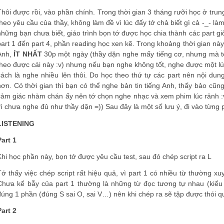
Thôi được rồi, vào phần chính. Trong thời gian 3 tháng rưỡi học ở trung
theo yêu cầu của thầy, không làm đề vì lúc đấy tớ chả biết gì cả -_- l
những bạn chưa biết, giáo trình bọn tớ được học chia thành các part giố
part 1 đến part 4, phần reading học xen kẽ. Trong khoảng thời gian nà
Anh,
ÍT NHẤT
30p một ngày (thầy dặn nghe mấy tiếng cơ, nhưng mà tớ
theo được cái này :v) nhưng nếu bạn nghe không tốt, nghe được một lú
cách là nghe nhiều lên thôi. Do học theo thứ tự các part nên nội dun
hơn. Có thời gian thì bạn có thể nghe bản tin tiếng Anh, thấy bảo cũn
cảm giác nhàm chán ấy nên tớ chọn nghe nhạc và xem phim lúc rảnh :v Vừ
vì chưa nghe đủ như thầy dặn =)) Sau đây là một số lưu ý, đi vào từng
LISTENING
Part 1
Khi học phần này, bọn tớ được yêu cầu test, sau đó chép script ra L
Tớ thấy việc chép script rất hiệu quả, vì part 1 có nhiều từ thường xu
Chưa kể bẫy của part 1 thường là những từ đọc tương tự nhau (kiểu 
đúng 1 phần (đúng S sai O, sai V…) nên khi chép ra sẽ tập được thói q
Part 2