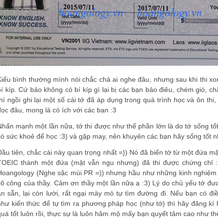
Kiểu bình thường mình nói chắc chả ai nghe đâu, nhưng sau khi thi xon
bí kíp. Cứ bảo không có bí kíp gì lại bị các bạn bảo điêu, chém gió, c
thì ngồi ghi lại một số cái tớ đã áp dụng trong quá trình học và ôn 
đọc đâu, mong là có ích với các bạn :3
Nhấn mạnh một lần nữa, tớ thi được như thế phần lớn là do tớ sống tố
có sức khoẻ để học :3) và gặp may, nên khuyên các bạn hãy sống tốt nh
Đầu tiên, chắc cái này quan trọng nhất =)) Nó đã biến tớ từ một đứa mặ
TOEIC thành một đứa (mặt vẫn ngu nhưng) đã thi được chứng chỉ :’
Hoangology (Nghe sặc mùi PR =)) nhưng hầu như những kinh nghiệm tớ
võ công của thầy. Cảm ơn thầy một lần nữa ạ :3) Lý do chủ yếu tớ đưa 
ăn sẵn, lại còn lười, rất ngại mày mò tự tìm đường đi. Nếu bạn có đ
như kiến thức để tự tìm ra phương pháp học (như tớ) thì hãy đăng kí 
quá tốt luôn rồi, thực sự là luôn hâm mộ mấy bạn quyết tâm cao như thế