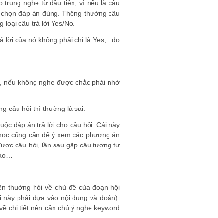
 trung nghe từ đầu tiên, vì nếu là câu
thể chọn đáp án đúng. Thông thường câu
g loại câu trả lời Yes/No.
ả lời của nó không phải chỉ là Yes, I do
gì, nếu không nghe được chắc phải nhờ
g câu hỏi thì thường là sai.
uộc đáp án trả lời cho câu hỏi. Cái này
hi học cũng cần để ý xem các phương án
e được câu hỏi, lần sau gặp câu tương tự
 nào…
iên thường hỏi về chủ đề của đoạn hội
ái này phải dựa vào nội dung và đoán).
về chi tiết nên cần chú ý nghe keyword