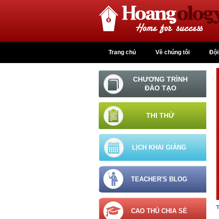
Nhảy đến nội dung
Trang chủ
Về chúng tôi
Đội
CHƯƠNG TRÌNH
ĐÀO TẠO
THI THỬ
LỊCH KHAI GIẢNG
TEACHER'S BLOG
CAO THỦ CHIA SẺ