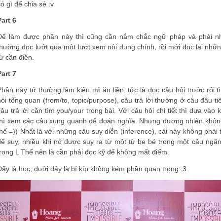
có gì để chia sẻ :v
Part 6
Để làm được phần này thì cũng cần nắm chắc ngữ pháp và phải nh
thường đọc lướt qua một lượt xem nội dung chính, rồi mới đọc lại nhữ
từ cần điền.
Part 7
Phần này tớ thường làm kiểu mì ăn liền, tức là đọc câu hỏi trước rồi t
hỏi tổng quan (from/to, topic/purpose), câu trả lời thường ở câu đầu t
câu trả lời cần tìm you/your trong bài. Với câu hỏi chi tiết thì dựa và
thì xem các câu xung quanh để đoán nghĩa. Nhưng đương nhiên không 
thế =)) Nhất là với những câu suy diễn (inference), cái này không phải
để suy, nhiều khi nó được suy ra từ một từ be bé trong một câu n
trọng L Thế nên là cần phải đọc kỹ để không mất điểm.
Đấy là học, dưới đây là bí kíp không kém phần quan trọng :3