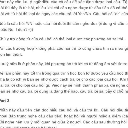
Part này cần lưu ý ngữ điệu của cả câu để xác định được loại câu. Tập
hỏi thì đấy là từ hỏi, nhiều khi chỉ cần nghe được từ đầu tiên đã có 
hỏi với từ hỏi thì loại đc ngay các câu trả lời Yes/No. Câu hỏi có “or” cũn
Nếu là câu hỏi Y/N hoặc câu hỏi đuôi thì cần nghe đc nội dung vì câu tr
hoặc No, I don’t =))
Chú ý trợ động từ của câu hỏi có thể loại được các phương án sai thì.
Với các trường hợp không phải câu hỏi thì tớ cũng chưa tìm ra mẹo 
con tim thôi L
Lưu ý nữa là ở phần này, khi phương án trả lời có từ đồng âm với từ tron
Để làm phần này tốt thì trong quá trình học bọn tớ được yêu cầu học th
khá là có ích vì bạn sẽ nhớ được cách trả lời cho các loại câu hỏi. K
sai trả lời cho loại câu hỏi gì. Việc này sẽ hình thành phản xạ khi ngh
bạn sẽ nhớ câu trả lời đúng là dạng thế nào, câu trả lời sai bẫy ở chỗ
Part 3
Phần này đầu tiên cần đọc hiểu câu hỏi và câu trả lời. Câu hỏi đầu t
thoại (tập trung nghe câu đầu tiên) hoặc hỏi về người nói/địa điểm (c
Khi nghe nên lưu ý mối quan hệ giữa 2 người. Các câu sau thường hỏi 