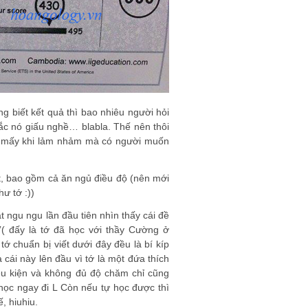
g biết kết quả thì bao nhiêu người hỏi
hắc nó giấu nghề… blabla. Thế nên thôi
thi, mấy khi lảm nhảm mà có người muốn
t, bao gồm cả ăn ngủ điều độ (nên mới
ư tớ :))
t ngu ngu lần đầu tiên nhìn thấy cái đề
( đấy là tớ đã học với thầy Cường ở
 chuẩn bị viết dưới đây đều là bí kíp
cái này lên đầu vì tớ là một đứa thích
iều kiện và không đủ độ chăm chỉ cũng
học ngay đi L Còn nếu tự học được thì
, hiuhiu.