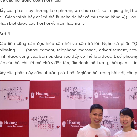
của câu hỏi trong đoạn hội thoại.
Bẫy của phần này thường là ở phương án chọn có 1 số từ giống hệt tro
lại. Cách tránh bẫy chỉ có thể là nghe đc hết cả câu trong băng =)) Hay
phân biệt được câu hỏi hỏi về nam hay nữ :v
Part 4
Đầu tiên cũng cần đọc hiểu câu hỏi và câu trả lời. Nghe cả phần “Q
following ___ (annoucement, telephone message, advertisement, news 
định được dạng của bài nói, dựa vào đấy có thể loại được 1 số phương
vào câu hỏi chi tiết mà chú ý đến tên, địa danh, số lượng, thời gian,… t
Bẫy của phần này cũng thường có 1 số từ giống hệt trong bài nói, cần ph