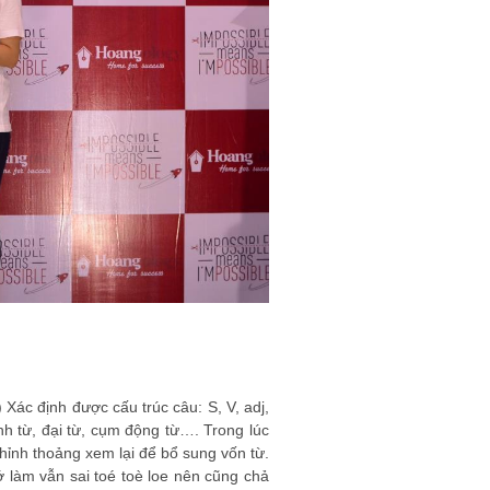
Xác định được cấu trúc câu: S, V, adj,
h từ, đại từ, cụm động từ…. Trong lúc
ỉnh thoảng xem lại để bổ sung vốn từ.
ớ làm vẫn sai toé toè loe nên cũng chả