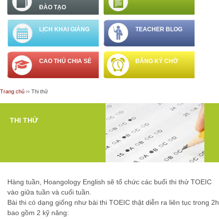
ĐÀO TẠO
LỊCH KHAI GIẢNG
TEACHER BLOG
CAO THỦ CHIA SẺ
ĐĂNG KÝ CHỜ
Trang chủ
››
Thi thử
Bạn đang ở đây
THI THỬ
Hàng tuần, Hoangology English sẽ tổ chức các buổi thi thử TOEIC
vào giữa tuần và cuối tuần.
Bài thi có dạng giống như bài thi TOEIC thật diễn ra liên tục trong 2h
bao gồm 2 kỹ năng: