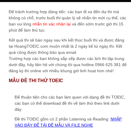
Để tránh trường hợp đáng tiếc: các bạn đi xa đến dự thi mà
không có chỗ, trước buổi thi quản lý sẽ nhắn tin mời cụ thể, các
bạn vui lòng
nhắn tin xác nhận lại
và đến sớm trước giờ thi 15
phút để làm thủ tục.
Kết quả thi sẽ báo ngay sau khi kết thúc buổi thi và được đăng
tại HoangTOEIC.com muộn nhất là 2 ngày kể từ ngày thi. Kết
quả cũng được thông báo qua email.
Trường hợp các bạn không sắp xếp được các lịch thi tập trung
dưới đây, hãy liên hệ với chúng tôi qua hotline 0966 625 381 để
đăng ký thi online với nhiều khung giờ linh hoạt hơn nhé!
MẪU ĐỀ THI THỬ TOEIC
Để thuận tiện cho các bạn làm quen với dạng đề thi TOEIC,
các bạn có thể download đề thi về làm thử theo link dưới
đây:
Đề thi TOEIC gồm có 2 phần Listening và Reading:
NHẤP
VÀO ĐÂY ĐỂ TẢI ĐỀ MẪU VÀ FILE NGHE