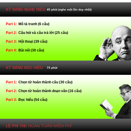
KỸ NĂNG NGHE HIỂU
45 phút (nghe một lần duy nhất)
Part 1:
Mô tả tranh (6 câu)
Part 2:
Câu hỏi và câu trả lời (25 câu)
Part 3:
Hội thoại (39 câu)
Part 4:
Bài nói (30 câu)
KỸ NĂNG ĐỌC HIỂU
75 phút
Part 1:
Chọn từ hoàn thành câu (30 câu)
Part 2:
Chọn từ hoàn thành đoạn văn (16 câu)
Part 3:
Đọc hiểu (54 câu)
HOÀN TOÀN MIỄN PHÍ
LỆ PHÍ THI: