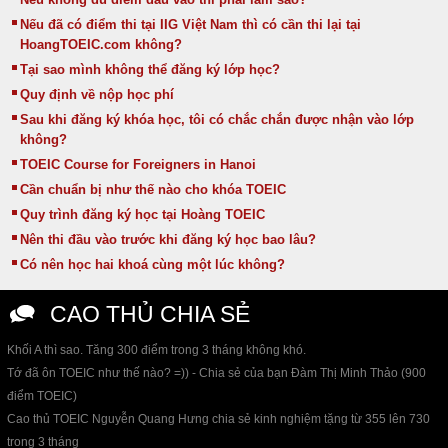
Nếu đã có điểm thi tại IIG Việt Nam thì có cần thi lại tại
HoangTOEIC.com không?
Tại sao mình không thể đăng ký lớp học?
Quy định về nộp học phí
Sau khi đăng ký khóa học, tôi có chắc chắn được nhận vào lớp
không?
TOEIC Course for Foreigners in Hanoi
Cần chuẩn bị như thế nào cho khóa TOEIC
Quy trình đăng ký học tại Hoàng TOEIC
Nên thi đầu vào trước khi đăng ký học bao lâu?
Có nên học hai khoá cùng một lúc không?
CAO THỦ CHIA SẺ
Khối A thì sao. Tăng 300 điểm trong 3 tháng không khó.
Tớ đã ôn TOEIC như thế nào? =)) - Chia sẻ của bạn Đàm Thị Minh Thảo (900
điểm TOEIC)
Cao thủ TOEIC Nguyễn Quang Hưng chia sẻ kinh nghiệm tặng từ 355 lên 730
trong 3 tháng