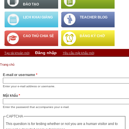
ĐÀO TẠO
LỊCH KHAI GIẢNG
TEACHER BLOG
CAO THỦ CHIA SẺ
ĐĂNG KÝ CHỜ
Tab chính
Đăng nhập
(tab hoạt động)
Tạo tài khoản mới
Yêu cầu mật khẩu mới
Bạn đang ở đây
Trang chủ
E-mail or username
*
Enter your e-mail address or username.
Mật khẩu
*
Enter the password that accompanies your e-mail.
CAPTCHA
This question is for testing whether or not you are a human visitor and to