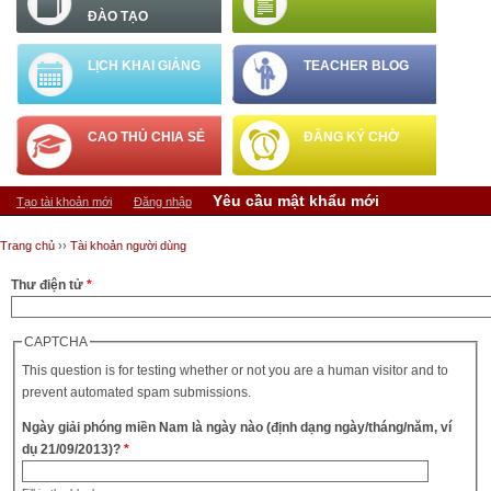
ĐÀO TẠO
LỊCH KHAI GIẢNG
TEACHER BLOG
CAO THỦ CHIA SẺ
ĐĂNG KÝ CHỜ
Tab chính
Yêu cầu mật khẩu mới
(tab hoạt động
Tạo tài khoản mới
Đăng nhập
Bạn đang ở đây
Trang chủ
››
Tài khoản người dùng
Thư điện tử
*
CAPTCHA
This question is for testing whether or not you are a human visitor and to
prevent automated spam submissions.
Ngày giải phóng miền Nam là ngày nào (định dạng ngày/tháng/năm, ví
dụ 21/09/2013)?
*