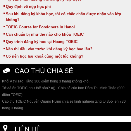
Quy định về nộp học phí
Sau khi đăng ký khóa học, tôi có chắc chắn được nhận vào lớp
không?
TOEIC Course for Foreigners in Hanoi
Cần chuẩn bị như thế nào cho khóa TOEIC
Quy trình đăng ký học tại Hoàng TOEIC
Nên thi đầu vào trước khi đăng ký học bao lâu?
Có nên học hai khoá cùng một lúc không?
CAO THỦ CHIA SẺ
Khối A thì sao. Tăng 300 điểm trong 3 tháng không khó.
Tớ đã ôn TOEIC như thế nào? =)) - Chia sẻ của bạn Đàm Thị Minh Thảo (900
điểm TOEIC)
Cao thủ TOEIC Nguyễn Quang Hưng chia sẻ kinh nghiệm tặng từ 355 lên 730
trong 3 tháng
LIÊN HỆ