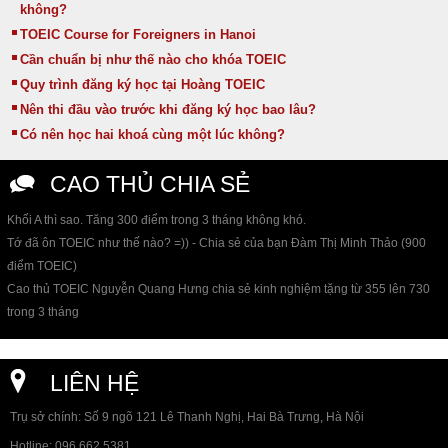
không?
TOEIC Course for Foreigners in Hanoi
Cần chuẩn bị như thế nào cho khóa TOEIC
Quy trình đăng ký học tại Hoàng TOEIC
Nên thi đầu vào trước khi đăng ký học bao lâu?
Có nên học hai khoá cùng một lúc không?
CAO THỦ CHIA SẺ
Khối A thì sao. Tăng 300 điểm trong 3 tháng không khó.
Tớ đã ôn TOEIC như thế nào? =)) - Chia sẻ của bạn Đàm Thị Minh Thảo (900
điểm TOEIC)
Cao thủ TOEIC Nguyễn Quang Hưng chia sẻ kinh nghiệm tặng từ 355 lên 730
trong 3 tháng
LIÊN HỆ
Trụ sở chính: Số 9 ngõ 121 Lê Thanh Nghị, Hai Bà Trưng, Hà Nội
Hotline: 096 662 5381