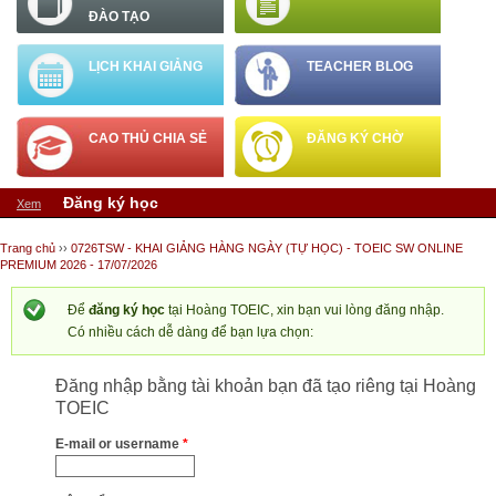
ĐÀO TẠO
LỊCH KHAI GIẢNG
TEACHER BLOG
CAO THỦ CHIA SẺ
ĐĂNG KÝ CHỜ
Tab chính
Đăng ký học
(tab hoạt động)
Xem
Bạn đang ở đây
Trang chủ
››
0726TSW - KHAI GIẢNG HÀNG NGÀY (TỰ HỌC) - TOEIC SW ONLINE
PREMIUM 2026 - 17/07/2026
Để
đăng ký học
tại Hoàng TOEIC, xin bạn vui lòng đăng nhập.
Có nhiều cách dễ dàng để bạn lựa chọn:
Đăng nhập bằng tài khoản bạn đã tạo riêng tại Hoàng
TOEIC
E-mail or username
*