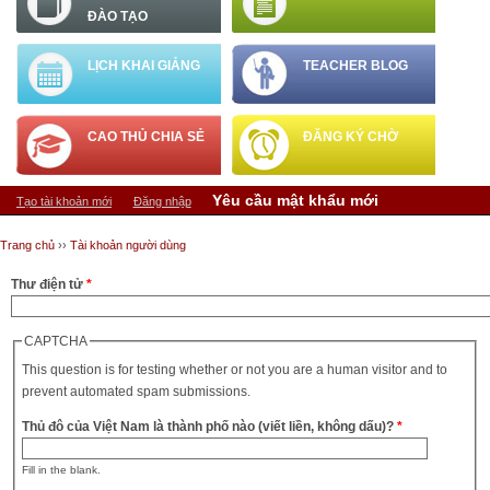
ĐÀO TẠO
LỊCH KHAI GIẢNG
TEACHER BLOG
CAO THỦ CHIA SẺ
ĐĂNG KÝ CHỜ
Tab chính
Yêu cầu mật khẩu mới
(tab hoạt động
Tạo tài khoản mới
Đăng nhập
Bạn đang ở đây
Trang chủ
››
Tài khoản người dùng
Thư điện tử
*
CAPTCHA
This question is for testing whether or not you are a human visitor and to
prevent automated spam submissions.
Thủ đô của Việt Nam là thành phố nào (viết liền, không dấu)?
*
Fill in the blank.