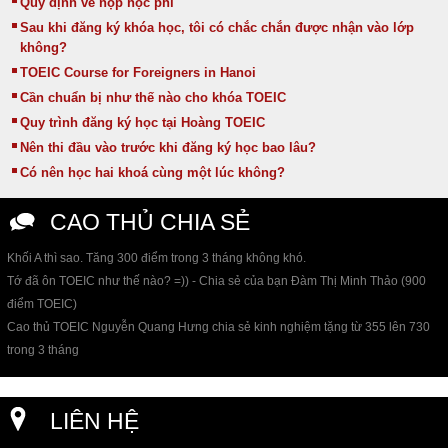
Quy định về nộp học phí
Sau khi đăng ký khóa học, tôi có chắc chắn được nhận vào lớp
không?
TOEIC Course for Foreigners in Hanoi
Cần chuẩn bị như thế nào cho khóa TOEIC
Quy trình đăng ký học tại Hoàng TOEIC
Nên thi đầu vào trước khi đăng ký học bao lâu?
Có nên học hai khoá cùng một lúc không?
CAO THỦ CHIA SẺ
Khối A thì sao. Tăng 300 điểm trong 3 tháng không khó.
Tớ đã ôn TOEIC như thế nào? =)) - Chia sẻ của bạn Đàm Thị Minh Thảo (900
điểm TOEIC)
Cao thủ TOEIC Nguyễn Quang Hưng chia sẻ kinh nghiệm tặng từ 355 lên 730
trong 3 tháng
LIÊN HỆ