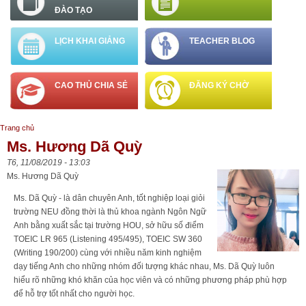
ĐÀO TẠO
LỊCH KHAI GIẢNG
TEACHER BLOG
CAO THỦ CHIA SẺ
ĐĂNG KÝ CHỜ
Trang chủ
Bạn đang ở đây
Ms. Hương Dã Quỳ
T6, 11/08/2019 - 13:03
Ms. Hương Dã Quỳ
Ms. Dã Quỳ - là dân chuyên Anh, tốt nghiệp loại giỏi
trường NEU đồng thời là thủ khoa ngành Ngôn Ngữ
Anh bằng xuất sắc tại trường HOU, sở hữu số điểm
TOEIC LR 965 (Listening 495/495), TOEIC SW 360
(Writing 190/200) cùng với nhiều năm kinh nghiệm
dạy tiếng Anh cho những nhóm đối tượng khác nhau, Ms. Dã Quỳ luôn
hiểu rõ những khó khăn của học viên và có những phương pháp phù hợp
để hỗ trợ tốt nhất cho người học.