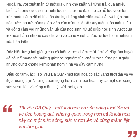
Ngoài ra, với xuất thân từ một gia đình khó khăn và từng trải qua nhiều
biến cố trong cuộc sống, nghị lực phi thường đã giúp cô nỗ lực vượt lên
trên hoàn cảnh để nhiều lần đạt học bổng sinh viên xuất sắc và hiện thực
hóa ước mơ trở thành giáo viên của mình. Cô Dã Quỳ luôn luôn thấu hiểu
và đồng cảm với những vấn đề của học sinh, từ đó giúp học sinh vượt qua
trở ngại bằng những câu chuyện vô cùng ý nghĩa đúc rút từ chiêm nghiệm
của bản thân.
Đặc biệt, từng bài giảng của cô luôn được chăm chút tỉ mỉ và đầy tâm huyết
để có thể mang tới những giờ học nghiêm túc, chất lượng từng phút giây
nhưng cũng không kém phần hóm hỉnh và đầy cảm hứng.
Điều cô tâm đắc: ‘’Tôi yêu Dã Quỳ - một loài hoa có sắc vàng tươi tắn và vẻ
đẹp hoang dại. Nhưng quan trọng hơn cả là loài hoa này có một sức sống,
sức vươn lên vô cùng mãnh liệt với thời gian.’’
Tôi yêu Dã Quỳ - một loài hoa có sắc vàng tươi tắn và
vẻ đẹp hoang dại. Nhưng quan trọng hơn cả là loài hoa
này có một sức sống, sức vươn lên vô cùng mãnh liệt
với thời gian