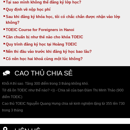
Tại sao mình không thể đăng ký lớp học?
Quy định về nộp học phí
Sau khi đăng ký khóa học, tôi có chắc chắn được nhận vào lớp
không?
TOEIC Course for Foreigners in Hanoi
Cần chuẩn bị như thế nào cho khóa TOEIC
Quy trình đăng ký học tại Hoàng TOEIC
Nên thi đầu vào trước khi đăng ký học bao lâu?
Có nên học hai khoá cùng một lúc không?
CAO THỦ CHIA SẺ
Khối A thì sao. Tăng 300 điểm trong 3 tháng không khó.
Tớ đã ôn TOEIC như thế nào? =)) - Chia sẻ của bạn Đàm Thị Minh Thảo (900
điểm TOEIC)
Cao thủ TOEIC Nguyễn Quang Hưng chia sẻ kinh nghiệm tặng từ 355 lên 730
trong 3 tháng