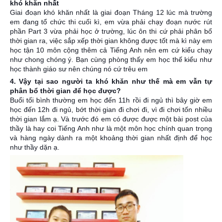
khó khăn nhất
Giai đoạn khó khăn nhất là giai đoạn Tháng 12 lúc mà trường
em đang tổ chức thi cuối kì, em vừa phải chạy đoạn nước rút
phần Part 3 vừa phải học ở trường, lúc ôn thi cứ phải phân bổ
thời gian ra, việc sắp xếp thời gian không được tốt mà kì này em
học tận 10 môn cộng thêm cả Tiếng Anh nên em cứ kiểu chạy
như chong chóng ý. Bạn cùng phòng thấy em học thế kiểu như
học thành giáo sư nên chúng nó cứ trêu em
4. Vậy tại sao người ta khó khăn như thế mà em vẫn tự
phân bổ thời gian để học được?
Buổi tối bình thường em học đến 11h rồi đi ngủ thì bây giờ em
học đến 12h đi ngủ, bớt thời gian đi chơi đi, vì đi chơi tốn nhiều
thời gian lắm ạ. Và trước đó em có được được một bài post của
thầy là hay coi Tiếng Anh như là một môn học chính quan trọng
và hàng ngày dành ra một khoảng thời gian nhất định để học
như thầy dặn ạ.