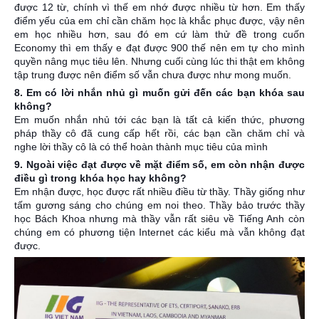
được 12 từ, chính vì thế em nhớ được nhiều từ hơn. Em thấy
điểm yếu của em chỉ cần chăm học là khắc phục được, vậy nên
em học nhiều hơn, sau đó em cứ làm thử đề trong cuốn
Economy thì em thấy e đạt được 900 thế nên em tự cho mình
quyền nâng mục tiêu lên. Nhưng cuối cùng lúc thi thật em không
tập trung được nên điểm số vẫn chưa được như mong muốn.
8. Em có lời nhắn nhủ gì muốn gửi đến các bạn khóa sau
không?
Em muốn nhắn nhủ tới các bạn là tất cả kiến thức, phương
pháp thầy cô đã cung cấp hết rồi, các bạn cần chăm chỉ và
nghe lời thầy cô là có thể hoàn thành mục tiêu của mình
9. Ngoài việc đạt được về mặt điểm số, em còn nhận được
điều gì trong khóa học hay không?
Em nhận được, học được rất nhiều điều từ thầy. Thầy giống như
tấm gương sáng cho chúng em noi theo. Thầy bảo trước thầy
học Bách Khoa nhưng mà thầy vẫn rất siêu về Tiếng Anh còn
chúng em có phương tiện Internet các kiểu mà vẫn không đạt
được.