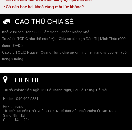
Có nên học hai khoá cùng một lúc không?
CAO THỦ CHIA SẺ
Khối A thì sao. Tăng 300 điểm trong 3 tháng không khó.
Tớ đã ôn TOEIC như thế nào? =)) - Chia sẻ của bạn Đàm Thị Minh Thảo (900
điểm TOEIC)
Cao thủ TOEIC Nguyễn Quang Hưng chia sẻ kinh nghiệm tặng từ 355 lên 730
trong 3 tháng
LIÊN HỆ
Trụ sở chính: Số 9 ngõ 121 Lê Thanh Nghị, Hai Bà Trưng, Hà Nội
Hotline: 096 662 5381
Giờ làm việc:
Từ Thứ Hai đến Chủ Nhật:
(T7, CN chỉ làm việc buổi chiều từ 14h-18h)
Sáng: 9h - 12h
Chiều: 14h - 21h