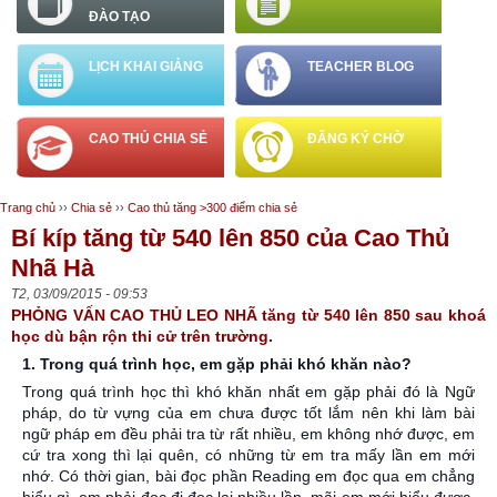
ĐÀO TẠO
LỊCH KHAI GIẢNG
TEACHER BLOG
CAO THỦ CHIA SẺ
ĐĂNG KÝ CHỜ
Trang chủ
››
Chia sẻ
››
Cao thủ tăng >300 điểm chia sẻ
Bạn đang ở đây
Bí kíp tăng từ 540 lên 850 của Cao Thủ
Nhã Hà
T2, 03/09/2015 - 09:53
PHỎNG VẤN CAO THỦ LEO NHÃ tăng từ 540 lên 850 sau khoá
học dù bận rộn thi cử trên trường.
1. Trong quá trình học, em gặp phải khó khăn nào?
Trong quá trình học thì khó khăn nhất em gặp phải đó là Ngữ
pháp, do từ vựng của em chưa được tốt lắm nên khi làm bài
ngữ pháp em đều phải tra từ rất nhiều, em không nhớ được, em
cứ tra xong thì lại quên, có những từ em tra mấy lần em mới
nhớ. Có thời gian, bài đọc phần Reading em đọc qua em chẳng
hiểu gì, em phải đọc đi đọc lại nhiều lần, mãi em mới hiểu được.