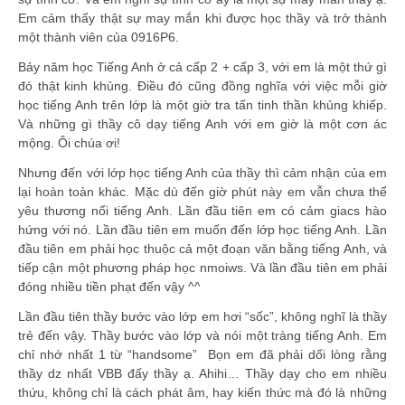
Em cảm thấy thật sự may mắn khi được học thầy và trở thành
một thành viên của 0916P6.
Bảy năm học Tiếng Anh ở cả cấp 2 + cấp 3, với em là một thứ gì
đó thật kinh khủng. Điều đó cũng đồng nghĩa với việc mỗi giờ
học tiếng Anh trên lớp là một giờ tra tấn tinh thần khủng khiếp.
Và những gì thầy cô dạy tiếng Anh với em giờ là một cơn ác
mộng. Ôi chúa ơi!
Nhưng đến với lớp học tiếng Anh của thầy thì cảm nhận của em
lại hoàn toàn khác. Mặc dù đến giờ phút này em vẫn chưa thể
yêu thương nổi tiếng Anh. Lần đầu tiên em có cảm giacs hào
hứng với nó. Lần đầu tiên em muốn đến lớp học tiếng Anh. Lần
đầu tiên em phải học thuộc cả một đoạn văn bằng tiếng Anh, và
tiếp cận một phương pháp học nmoiws. Và lần đầu tiên em phải
đóng nhiều tiền phạt đến vậy ^^
Lần đầu tiên thầy bước vào lớp em hơi “sốc”, không nghĩ là thầy
trẻ đến vậy. Thầy bước vào lớp và nói một tràng tiếng Anh. Em
chỉ nhớ nhất 1 từ “handsome” Bọn em đã phải dối lòng rằng
thầy dz nhất VBB đấy thầy ạ. Ahihi… Thầy dạy cho em nhiều
thứu, không chỉ là cách phát âm, hay kiến thức mà đó là những