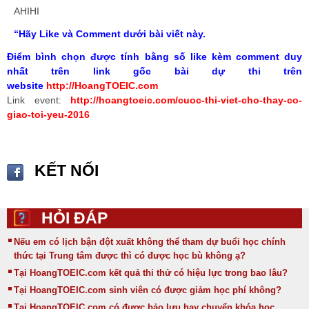
AHIHI
“Hãy Like và Comment dưới bài viết này.
Điểm bình chọn được tính bằng số like kèm comment duy
nhất trên link gốc bài dự thi trên
website
http://HoangTOEIC.com
Link event:
http://hoangtoeic.com/cuoc-thi-viet-cho-thay-co-
giao-toi-yeu-2016
KẾT NỐI
HỎI ĐÁP
Nếu em có lịch bận đột xuất không thể tham dự buổi học chính
thức tại Trung tâm được thì có được học bù không ạ?
Tại HoangTOEIC.com kết quả thi thử có hiệu lực trong bao lâu?
Tại HoangTOEIC.com sinh viên có được giảm học phí không?
Tại HoangTOEIC.com có được bảo lưu hay chuyển khóa học