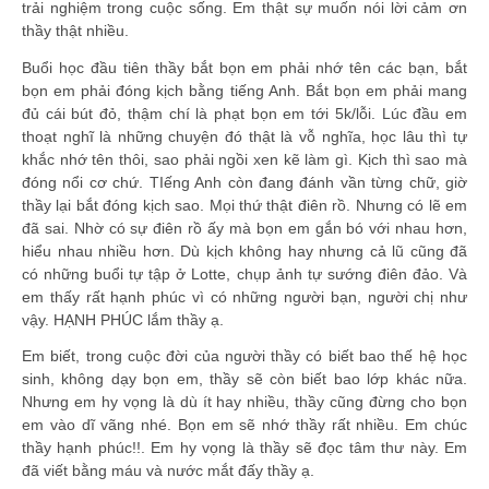
trải nghiệm trong cuộc sống. Em thật sự muốn nói lời cảm ơn
thầy thật nhiều.
Buổi học đầu tiên thầy bắt bọn em phải nhớ tên các bạn, bắt
bọn em phải đóng kịch bằng tiếng Anh. Bắt bọn em phải mang
đủ cái bút đỏ, thậm chí là phạt bọn em tới 5k/lỗi. Lúc đầu em
thoạt nghĩ là những chuyện đó thật là vỗ nghĩa, học lâu thì tự
khắc nhớ tên thôi, sao phải ngồi xen kẽ làm gì. Kịch thì sao mà
đóng nổi cơ chứ. TIếng Anh còn đang đánh vần từng chữ, giờ
thầy lại bắt đóng kịch sao. Mọi thứ thật điên rồ. Nhưng có lẽ em
đã sai. Nhờ có sự điên rồ ấy mà bọn em gắn bó với nhau hơn,
hiểu nhau nhiều hơn. Dù kịch không hay nhưng cả lũ cũng đã
có những buổi tự tập ở Lotte, chụp ảnh tự sướng điên đảo. Và
em thấy rất hạnh phúc vì có những người bạn, người chị như
vậy. HẠNH PHÚC lắm thầy ạ.
Em biết, trong cuộc đời của người thầy có biết bao thế hệ học
sinh, không dạy bọn em, thầy sẽ còn biết bao lớp khác nữa.
Nhưng em hy vọng là dù ít hay nhiều, thầy cũng đừng cho bọn
em vào dĩ vãng nhé. Bọn em sẽ nhớ thầy rất nhiều. Em chúc
thầy hạnh phúc!!. Em hy vọng là thầy sẽ đọc tâm thư này. Em
đã viết bằng máu và nước mắt đấy thầy ạ.