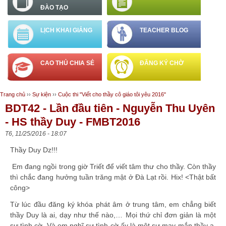
ĐÀO TẠO
LỊCH KHAI GIẢNG
TEACHER BLOG
CAO THỦ CHIA SẺ
ĐĂNG KÝ CHỜ
Trang chủ
››
Sự kiện
››
Cuộc thi "Viết cho thầy cô giáo tôi yêu 2016"
Bạn đang ở đây
BDT42 - Lần đầu tiên - Nguyễn Thu Uyên
- HS thầy Duy - FMBT2016
T6, 11/25/2016 - 18:07
Thầy Duy Dz!!!
Em đang ngồi trong giờ Triết để viết tâm thư cho thầy. Còn thầy
thì chắc đang hưởng tuần trăng mật ở Đà Lạt rồi. Hix! <Thật bất
công>
Từ lúc đầu đăng ký khóa phát âm ở trung tâm, em chẳng biết
thầy Duy là ai, dạy như thế nào,… Mọi thứ chỉ đơn giản là một
sự tình cờ. Và em nghĩ sự tình cờ ấy là một sự may mắn thầy ạ.