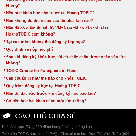
không?
Nên học khóa học nào trước tại Hoàng TOEIC?
Nếu không đủ điểm đầu vào thì phải làm sao?
Nếu đã có điểm thi tại IIG Việt Nam thì có cần thi lại tại
HoangTOEIC.com không?
Tại sao mình không thể đăng ký lớp học?
Quy định về nộp học phí
Sau khi đăng ký khóa học, tôi có chắc chắn được nhận vào lớp
không?
TOEIC Course for Foreigners in Hanoi
Cần chuẩn bị như thế nào cho khóa TOEIC
Quy trình đăng ký học tại Hoàng TOEIC
Nên thi đầu vào trước khi đăng ký học bao lâu?
Có nên học hai khoá cùng một lúc không?
CAO THỦ CHIA SẺ
Khối A thì sao. Tăng 300 điểm trong 3 tháng không khó.
Tớ đã ôn TOEIC như thế nào? =)) - Chia sẻ của bạn Đàm Thị Minh Thảo (900